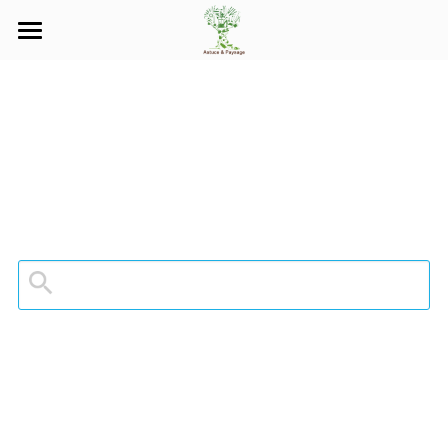
Accueil
Activités
Références
Qui sommes nous ?
Ethique
Nos réalisations
Contact
Rechercher