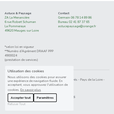
Astuce & Paysage
Contact
ZA La Menancière
Germain 06
 78 14 89 86
6 rue Robert Schuman
Bureau 02 41 87 37 65
La Pommeraye
astucepaysage@orange.fr
49620 Mauges sur Loire
*selon loi en vigueur
**Numéro d’Agrément DRAAF PPP 
4900024
(prestation de services)
Utilisation des cookies
Nous utilisons des cookies pour assurer
©2019 Astuce et Paysage - Tous droits réservés
 - Pays de la Loire - 
une expérience de navigation fluide. En
France
acceptant, vous approuvez l'utilisation de
cookies.
En savoir plus
Termes et Conditions
Accepter tout
Paramètres
Refuser Tout